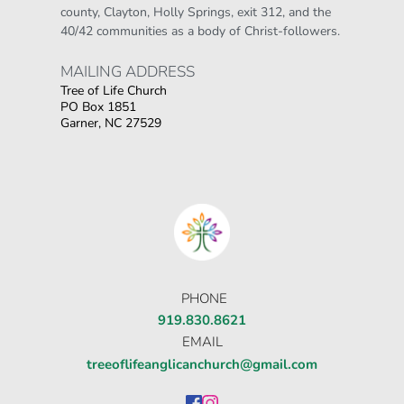
county, Clayton, Holly Springs, exit 312, and the 
40/42 communities as a body of Christ-followers.
MAILING ADDRESS 
Tree of Life Church
PO Box 1851
Garner, NC 27529
Οι παίκτες αναζητούν την ποικιλία παιχνιδιών
που προσφέρουν τα online καζίνο, όπου
στοιχηματικες εταιριες ανω των 18
δίνουν τη
δυνατότητα για αμέτρητες επιλογές σε
κουλοχέρηδες.
PHONE
919.830.8621
EMAIL
treeoflifeanglicanchurch@gmail.com