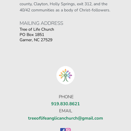
county, Clayton, Holly Springs, exit 312, and the 
40/42 communities as a body of Christ-followers.
MAILING ADDRESS 
Tree of Life Church
PO Box 1851
Garner, NC 27529
Οι παίκτες αναζητούν την ποικιλία παιχνιδιών
που προσφέρουν τα online καζίνο, όπου
στοιχηματικες εταιριες ανω των 18
δίνουν τη
δυνατότητα για αμέτρητες επιλογές σε
κουλοχέρηδες.
PHONE
919.830.8621
EMAIL
treeoflifeanglicanchurch@gmail.com